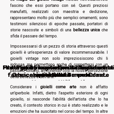
fascino che essi portano con sé. Questi preziosi
manufatti, realizzati con maestria e dedizione,
rappresentano molto più che semplici ornamenti; sono
testimoni silenziosi di epoche passate, portatori di
storie nascoste e simboli di una
bellezza unica
che
sfida il passare del tempo.
Impossessarsi di un pezzo di storia attraverso questi
gioielli è un'esperienza di valore incommensurabile. I
gioielli vintage non solo impreziosiscono chi li
indossa, ma permettono anche di connettersi con un
Materiali Innovativi per la Creazione di
Proteggi il pianeta con l'abbigliamento
I materiali innovativi utilizzati nella
Perché la gioielleria etica sta
Perché la gioielleria etica sta
passato lontano, arricchendo così la nostra percezione
fabbricazione delle scarpe rialzate
Orsacchiotti: Quali Sono e Come
conquistando il mondo
conquistando il mondo
riciclato
della bellezza e dell'arte.
Vengono Utilizzati
Considerare i
gioielli come arte
non è affatto
un'iperbole. Infatti, dietro l'aspetto esteriore di ogni
gioiello, si nasconde l'abilità dell'artista che lo ha
creato, il contesto storico in cui è stato realizzato e le
emozioni che ha suscitato nel corso del tempo. In altre