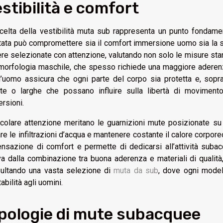
stibilità e comfort
celta della vestibilità muta sub rappresenta un punto fondam
tata può compromettere sia il comfort immersione uomo sia la s
re selezionate con attenzione, valutando non solo le misure stan
 morfologia maschile, che spesso richiede una maggiore aderenz
l’uomo assicura che ogni parte del corpo sia protetta e, sop
tte o larghe che possano influire sulla libertà di moviment
rsioni.
icolare attenzione meritano le guarnizioni mute posizionate su 
are le infiltrazioni d’acqua e mantenere costante il calore corpo
ensazione di comfort e permette di dedicarsi all’attività suba
va dalla combinazione tra buona aderenza e materiali di qualità
ultando una vasta selezione di
muta da sub
, dove ogni model
abilità agli uomini.
pologie di mute subacquee