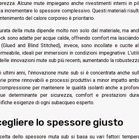
erezza. Alcune mute impiegano anche rivestimenti interni in pil
a incrementare lo spessore complessivo. Questi materiali risulta
antenimento del calore corporeo è prioritario.
urata della muta dipende molto non solo dal materiale, ma anche
lock sono adatte per acque calde, offrendo comfort ma lasciando f
(Glued and Blind Stitched), invece, sono incollate e cucite al
rmeabile, ideali per immersioni in condizioni impegnative. L’util
delle innovazioni mute sub più recenti, aumentando la robustezza
i ultimi anni, l’innovazione mute sub si è concentrata anche sul
rie prime rinnovabili e processi produttivi a minor impatto ambie
-compressione per mantenere le qualità isolanti anche a profond
ue determinante per sicurezza, comfort e prestazioni duran
ifiche esigenze di ogni subacqueo esperto.
egliere lo spessore giusto
celta dello spessore muta sub si basa su vari fattori: temper