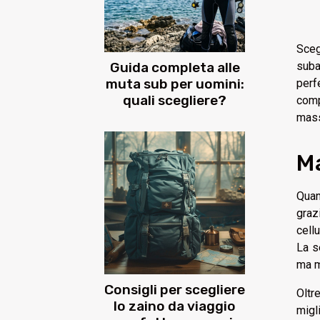
Sceg
Guida completa alle
suba
muta sub per uomini:
perf
quali scegliere?
comp
mass
Ma
Quan
graz
cell
La s
ma m
Consigli per scegliere
Oltr
lo zaino da viaggio
migl