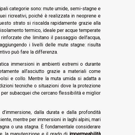
ncipali categorie sono: mute umide, semi-stagne e
uei ricreativi, poiché è realizzata in neoprene e
questo strato si riscalda rapidamente grazie alla
isolamento termico, ideale per acque temperate
rinforzate che limitano il passaggio dell’acqua,
ggiungendo i livelli delle mute stagne: risulta
tivo può fare la differenza.
ratica immersioni in ambienti estremi o durante
tamente all’asciutto grazie a materiali come
polsi e collo. Mentre la muta umida si adatta a
dizioni tecniche o situazioni dove la protezione
 per subacquei che cercano flessibilità e miglior
d’immersione, dalla durata e dalla profondità
ente, mentre per immersioni in laghi alpini, mari
stagna o una stagna. È fondamentale considerare
ne, la manutenzione e il grado di
impermeabilità