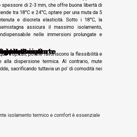
o spessore di 2-3 mm, che offre buona libertà di
ende tra 18°C e 24°C, optare per una muta da 5
enuta e discreta elasticità. Sotto i 18°C, la
semistagna assicura il massimo isolamento,
indispensabile nelle immersioni prolungate e
le scarpe rialzate
r ogni avventura
rialzo discreto
lla presbiopia
e ideale
lo moda?
n pelle
vegana
ue tropicali, poiché favoriscono la flessibilità e
alla dispersione termica. Al contrario, mute
de, sacrificando tuttavia un po’ di comodità nei
mente isolamento termico e comfort è essenziale