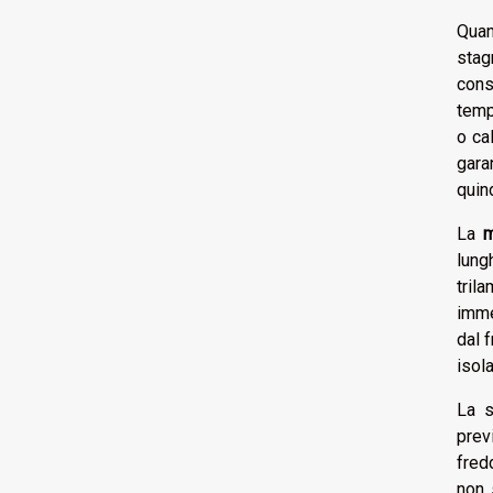
Quan
stag
cons
temp
o ca
gar
quin
La
m
lung
tril
imme
dal 
isol
La s
prev
fred
non 