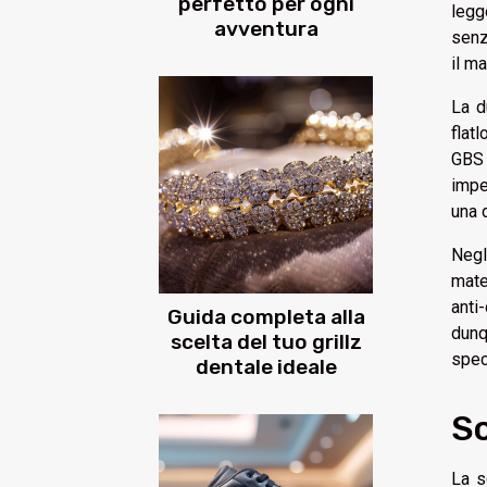
perfetto per ogni
legg
avventura
senz
il m
La d
flat
GBS 
impe
una 
Negl
mate
anti
Guida completa alla
dunq
scelta del tuo grillz
spec
dentale ideale
Sc
La s