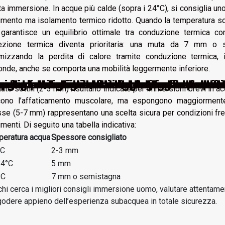
ta immersione. In acque più calde (sopra i 24°C), si consiglia un
mento ma isolamento termico ridotto. Quando la temperatura sc
arantisce un equilibrio ottimale tra conduzione termica cont
ezione termica diventa prioritaria: una muta da 7 mm o 
mizzando la perdita di calore tramite conduzione termica, 
onde, anche se comporta una mobilità leggermente inferiore.
vativi utilizzati nella fabbricazione del
cegliere lo zaino da viaggio perfetto pe
quisti: scegliere le scarpe eleganti con 
scegliere gli occhiali da lettura adatti a
ompleta alla scelta del tuo grillz dental
orio sostenibile: trend del futuro o so
i l'arte nascosta dietro agli accessori i
 completa agli stivali western in pelle 
ute sottili (2-3 mm) risultano indicate per immersioni brevi in acq
cono l’affaticamento muscolare, ma espongono maggiormente 
se (5-7 mm) rappresentano una scelta sicura per condizioni fred
menti. Di seguito una tabella indicativa:
eratura acqua
Spessore consigliato
°C
2-3 mm
24°C
5 mm
°C
7 mm o semistagna
chi cerca i migliori consigli immersione uomo, valutare attenta
godere appieno dell’esperienza subacquea in totale sicurezza.