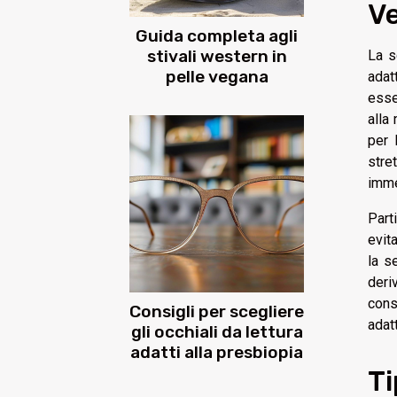
Ve
Guida completa agli
stivali western in
La s
pelle vegana
adat
esse
alla
per 
stre
imme
Part
evit
la s
deri
cons
Consigli per scegliere
adatt
gli occhiali da lettura
adatti alla presbiopia
Ti