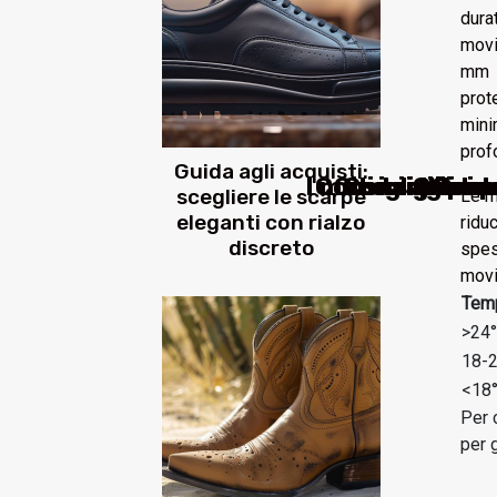
dura
movi
mm g
prot
mini
prof
Guida agli acquisti:
I materiali inno
Consigli per s
Guida agli ac
Consigli per 
Guida c
Access
Scopr
Guida
scegliere le scarpe
Le m
eleganti con rialzo
ridu
discreto
spes
movi
Temp
>24
18-
<18
Per 
per 