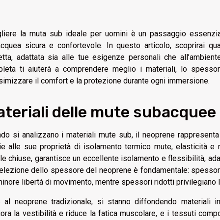
liere la muta sub ideale per uomini è un passaggio essenzia
cquea sicura e confortevole. In questo articolo, scoprirai qua
etta, adattata sia alle tue esigenze personali che all’ambient
leta ti aiuterà a comprendere meglio i materiali, lo spessore,
imizzare il comfort e la protezione durante ogni immersione.
teriali delle mute subacquee
do si analizzano i materiali mute sub, il neoprene rappresent
ie alle sue proprietà di isolamento termico mute, elasticità e
ule chiuse, garantisce un eccellente isolamento e flessibilità, a
elezione dello spessore del neoprene è fondamentale: spessor
inore libertà di movimento, mentre spessori ridotti privilegiano l
e al neoprene tradizionale, si stanno diffondendo materiali 
iora la vestibilità e riduce la fatica muscolare, e i tessuti c