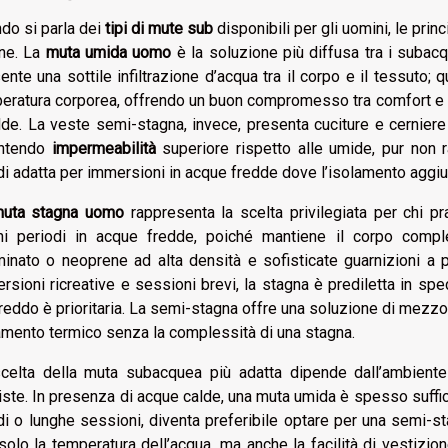
do si parla dei
tipi di mute sub
disponibili per gli uomini, le pri
ne. La
muta umida uomo
è la soluzione più diffusa tra i subacq
ente una sottile infiltrazione d’acqua tra il corpo e il tessuto; 
eratura corporea, offrendo un buon compromesso tra comfort e 
lde. La veste semi-stagna, invece, presenta cuciture e cerniere 
antendo
impermeabilità
superiore rispetto alle umide, pur non ra
di adatta per immersioni in acque fredde dove l’isolamento aggiun
uta stagna uomo
rappresenta la scelta privilegiata per chi p
hi periodi in acque fredde, poiché mantiene il corpo comple
aminato o neoprene ad alta densità e sofisticate guarnizioni a 
rsioni ricreative e sessioni brevi, la stagna è prediletta in spe
freddo è prioritaria. La semi-stagna offre una soluzione di mezzo
amento termico senza la complessità di una stagna.
celta della muta subacquea più adatta dipende dall’ambiente 
iste. In presenza di acque calde, una muta umida è spesso suffici
di o lunghe sessioni, diventa preferibile optare per una semi-
solo la temperatura dell’acqua, ma anche la facilità di vestizio