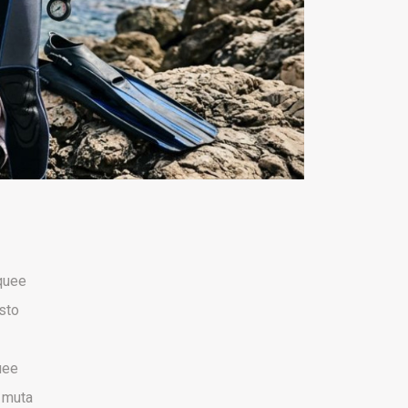
quee
sto
uee
 muta